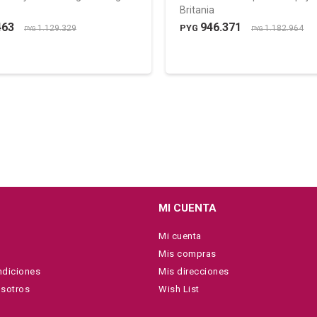
Britania
463
946.371
PYG
1.129.329
1.182.964
PYG
PYG
MI CUENTA
Mi cuenta
Mis compras
ndiciones
Mis direcciones
osotros
Wish List