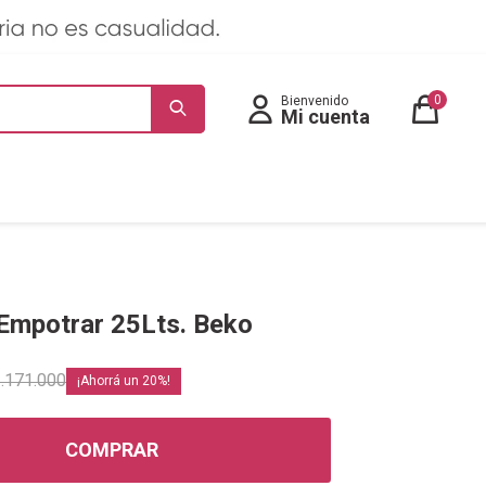
0
Empotrar 25Lts. Beko
.171.000
20
COMPRAR