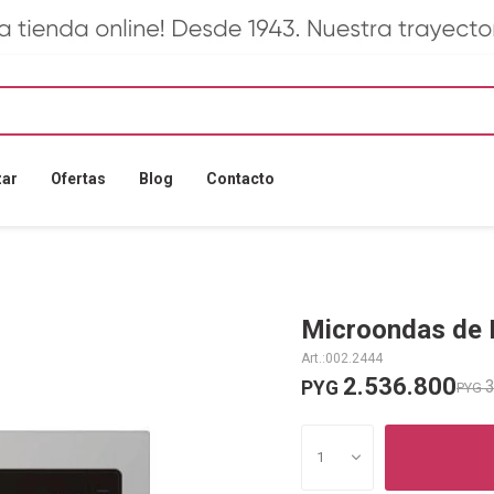
zar
Ofertas
Blog
Contacto
Microondas de 
002.2444
2.536.800
3
PYG
PYG
1