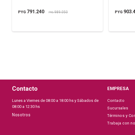
791.240
903.
PYG
PYG
989.050
PYG
Contacto
EMPRESA
Lunes a Viernes de 08:00 a 18:00 hs y Sábados de
Contacto
08:00 a 12:30 hs
Sucursales
Nosotros
Términos y Co
Trabaja con n