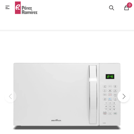
0
MI CUENTA

GASTRONOMÍA
HOGAR
BAZAR
OFERTAS
BLOG
CONTACTO