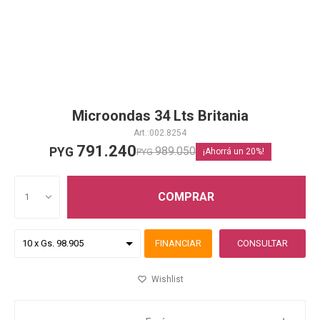
Microondas 34 Lts Britania
002.8254
791.240
989.050
PYG
PYG
20
COMPRAR
1
FINANCIAR
CONSULTAR