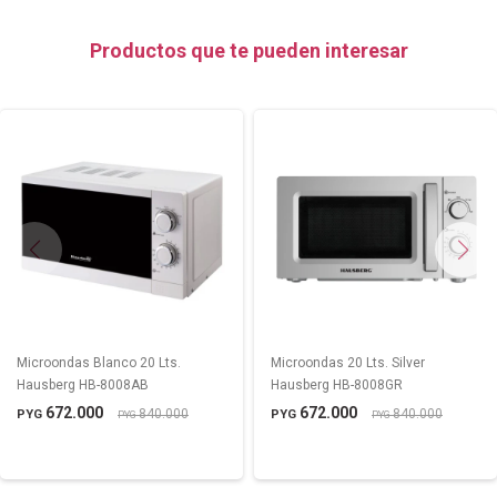
Productos que te pueden interesar
Microondas Blanco 20 Lts.
Microondas 20 Lts. Silver
Hausberg HB-8008AB
Hausberg HB-8008GR
672.000
672.000
840.000
840.000
PYG
PYG
PYG
PYG