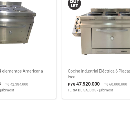
a 4 elementos Americana
Cocina Industrial Eléctrica 6 Plac
Inca
8
47.520.000
PYG
42.384.000
60.000.000
PYG
PYG
¡últimos!
FERIA DE SALDOS - ¡últimos!