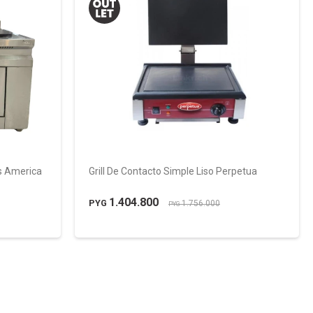
as America
Grill De Contacto Simple Liso Perpetua
1.404.800
PYG
1.756.000
PYG