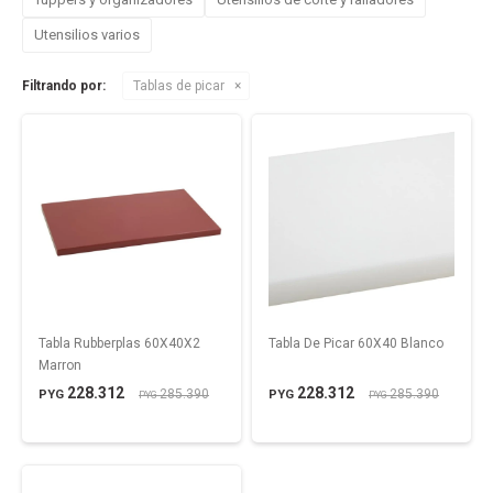
Utensilios varios
Filtrando por:
Tablas de picar
Tabla Rubberplas 60X40X2
Tabla De Picar 60X40 Blanco
Marron
228.312
228.312
285.390
285.390
PYG
PYG
PYG
PYG