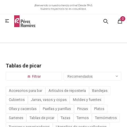
MI CUENTA
0
GASTRONOMÍA

HOGAR
BAZAR
Tablas de picar
OFERTAS
Recomendados
BLOG
Accesorios para bar
Artículos de repostería
Bandejas
Cubiertos
Jarras, vasos y copas
Moldes y fuentes
CONTACTO
Ollas y cacerolas
Paellas y parrillas
Pinzas
Platos
Sartenes
Tablas de picar
Tazas
Termos
Termómetros
Tuppers y organizadores
Utensilios de corte y ralladores