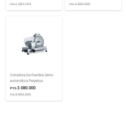
1.284.164
4.300.000
PYG
PYG
Cortadora De Fiambre Semi-
automática Perpetua
3.080.000
PYG
3.850.000
PYG