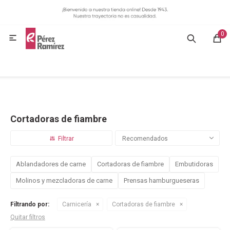
MI CUENTA
0
GASTRONOMÍA

HOGAR
BAZAR
Cortadoras de fiambre
OFERTAS
Recomendados
BLOG
Ablandadores de carne
Cortadoras de fiambre
Embutidoras
Molinos y mezcladoras de carne
Prensas hamburgueseras
CONTACTO
Filtrando por:
Carnicería
Cortadoras de fiambre
Quitar filtros