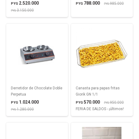
2.520.000
788.000
985.000
PYG
PYG
PYG
3.150.000
PYG
Derretidor de Chocolate Doble
Canasta para papas fritas
Perpetua
Giorik GN 1/1
1.024.000
570.000
950.000
PYG
PYG
PYG
FERIA DE SALDOS - ¡últimos!
1.280.000
PYG