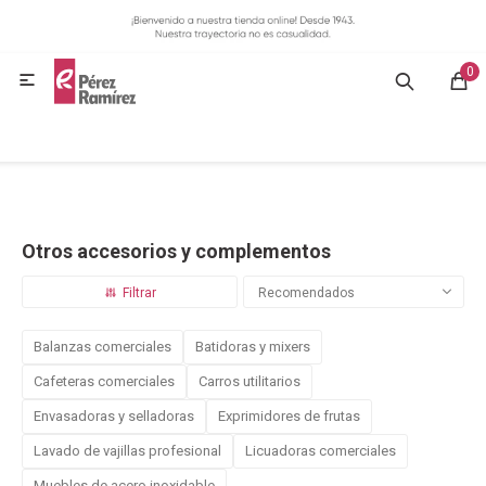
MI CUENTA
0
GASTRONOMÍA

HOGAR
BAZAR
Otros accesorios y complementos
OFERTAS
Recomendados
BLOG
Balanzas comerciales
Batidoras y mixers
Cafeteras comerciales
Carros utilitarios
CONTACTO
Envasadoras y selladoras
Exprimidores de frutas
Lavado de vajillas profesional
Licuadoras comerciales
Muebles de acero inoxidable