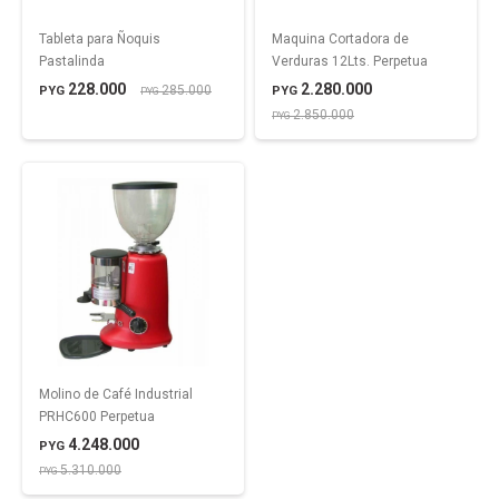
Tableta para Ñoquis
Maquina Cortadora de
Pastalinda
Verduras 12Lts. Perpetua
228.000
2.280.000
285.000
PYG
PYG
PYG
2.850.000
PYG
Molino de Café Industrial
PRHC600 Perpetua
4.248.000
PYG
5.310.000
PYG