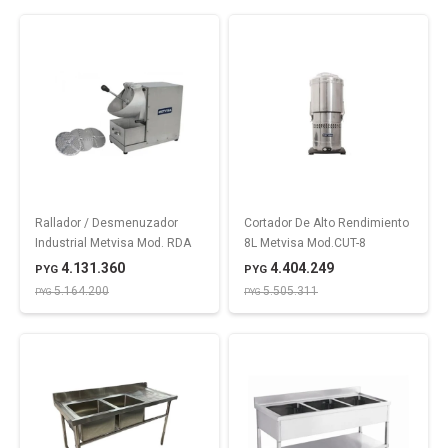
Rallador / Desmenuzador
Cortador De Alto Rendimiento
Industrial Metvisa Mod. RDA
8L Metvisa Mod.CUT-8
4.131.360
4.404.249
PYG
PYG
5.164.200
5.505.311
PYG
PYG