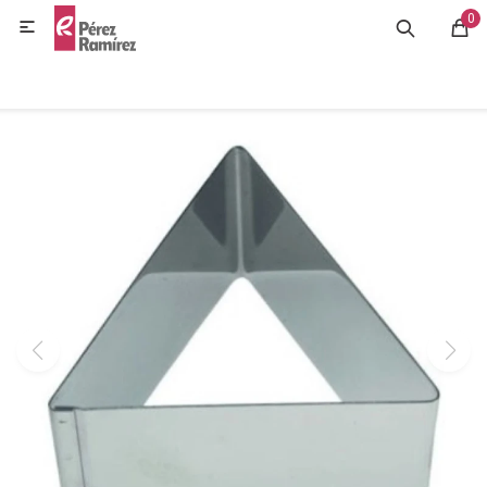
0
MI CUENTA

GASTRONOMÍA
HOGAR
BAZAR
OFERTAS
BLOG
CONTACTO