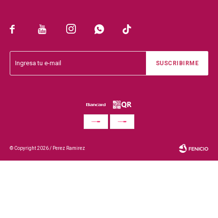





SUSCRIBIRME
© Copyright 2026 / Perez Ramirez
Fenicio