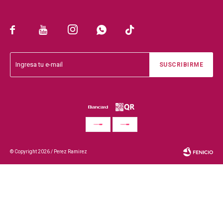





SUSCRIBIRME
© Copyright 2026 / Perez Ramirez
Fenicio