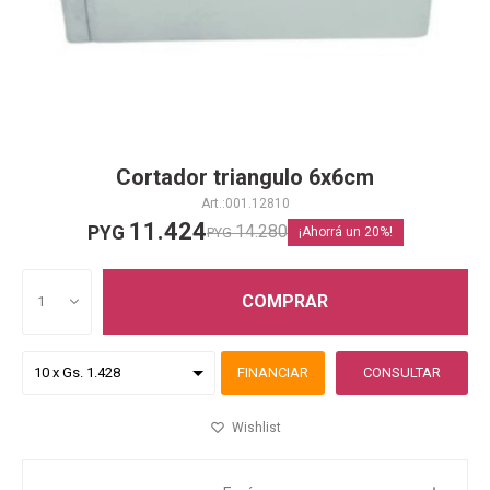
Cortador triangulo 6x6cm
001.12810
11.424
14.280
PYG
PYG
20
COMPRAR
1
FINANCIAR
CONSULTAR