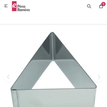
0
MI CUENTA

GASTRONOMÍA
HOGAR
BAZAR
OFERTAS
BLOG
CONTACTO