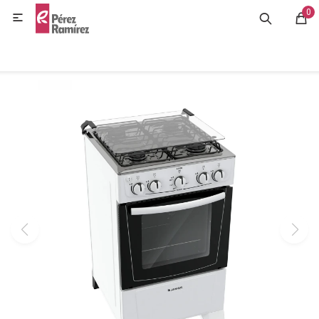
0
MI CUENTA

GASTRONOMÍA
HOGAR
BAZAR
OFERTAS
BLOG
CONTACTO