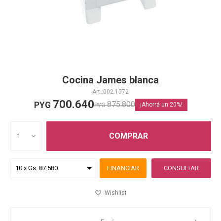
Cocina James blanca
002.1572
700.640
875.800
PYG
PYG
20
COMPRAR
1
FINANCIAR
CONSULTAR