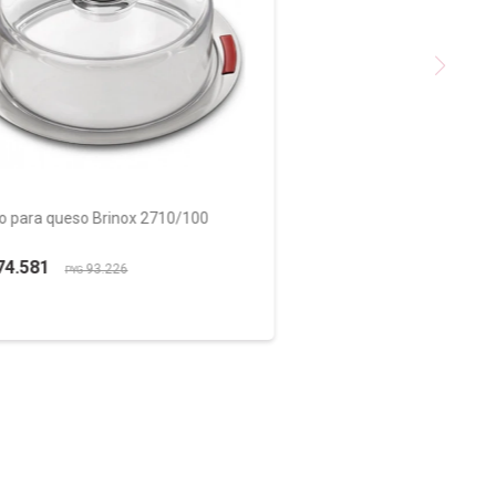
o para queso Brinox 2710/100
74.581
93.226
PYG