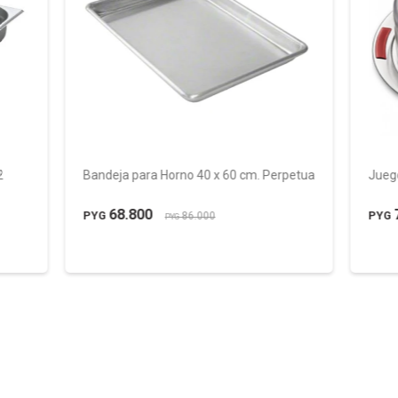
2
Bandeja para Horno 40 x 60 cm. Perpetua
Jueg
68.800
PYG
PYG
86.000
PYG