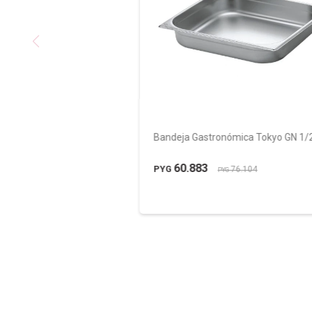
Bandeja Gastronómica Tokyo GN 1/
60.883
PYG
76.104
PYG