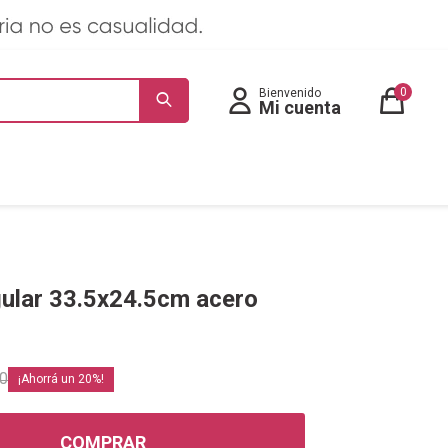
0
gular 33.5x24.5cm acero
00
20
COMPRAR