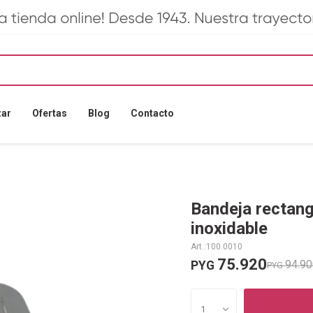
zar
Ofertas
Blog
Contacto
Bandeja rectan
inoxidable
100.0010
75.920
94.9
PYG
PYG
1