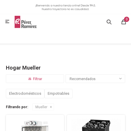
MI CUENTA
0
GASTRONOMÍA

HOGAR
BAZAR
Hogar Mueller
OFERTAS
Recomendados
BLOG
Electrodomésticos
Empotrables
Filtrando por:
Mueller
CONTACTO