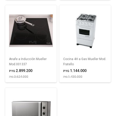
Anafe a Inducción Mueller
Cocina 4H a Gas Mueller Mod.
Mod.001337
Fratello
2.899.200
1.144.000
PYG
PYG
3.624.000
1.430.000
PYG
PYG