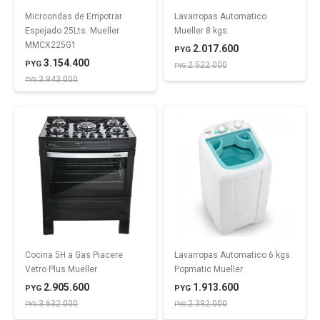
Microondas de Empotrar
Lavarropas Automatico
Espejado 25Lts. Mueller
Mueller 8 kgs.
MMCX225G1
2.017.600
PYG
3.154.400
PYG
2.522.000
PYG
3.943.000
PYG
Cocina 5H a Gas Piacere
Lavarropas Automatico 6 kgs.
Vetro Plus Mueller
Popmatic Mueller
2.905.600
1.913.600
PYG
PYG
3.632.000
2.392.000
PYG
PYG