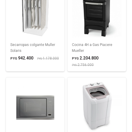
Secarropas colgante Muller
Cocina 4H a Gas Piacere
Solaris
Mueller
942.400
2.204.800
1.178.000
PYG
PYG
PYG
2.756.000
PYG