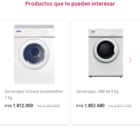
Productos que te pueden interesar
Secarropas Victoria Goodweather
Secarropas JAM de 9 Kg.
7 Kg.
1.812.000
1.853.680
2.265.000
2.317.100
PYG
PYG
PYG
PYG