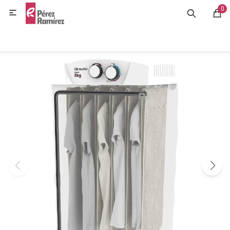
0
MI CUENTA

GASTRONOMÍA
HOGAR
BAZAR
OFERTAS
BLOG
CONTACTO