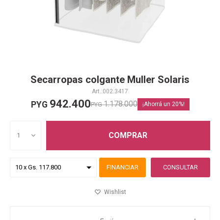
Secarropas colgante Muller Solaris
002.3417
942.400
1.178.000
PYG
PYG
20
COMPRAR
1
FINANCIAR
CONSULTAR