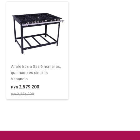
Anafe E6E a Gas 6 hornallas,
quemadores simples
Venancio
2.579.200
PYG
3.224.000
PYG