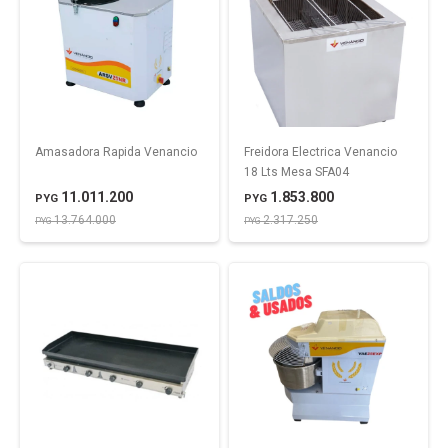
Amasadora Rapida Venancio
Freidora Electrica Venancio
18 Lts Mesa SFA04
11.011.200
1.853.800
PYG
PYG
13.764.000
2.317.250
PYG
PYG