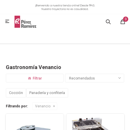
MI CUENTA
0
GASTRONOMÍA

HOGAR
BAZAR
Gastronomía Venancio
OFERTAS
Recomendados
BLOG
Cocción
Panadería y confitería
Filtrando por:
Venancio
CONTACTO