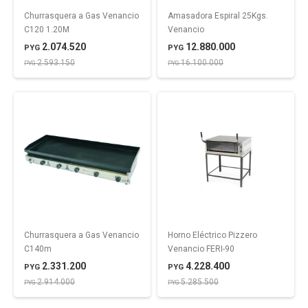
Churrasquera a Gas Venancio
Amasadora Espiral 25Kgs.
C120 1.20M
Venancio
2.074.520
12.880.000
PYG
PYG
2.593.150
16.100.000
PYG
PYG
Churrasquera a Gas Venancio
Horno Eléctrico Pizzero
C140m
Venancio FERI-90
2.331.200
4.228.400
PYG
PYG
2.914.000
5.285.500
PYG
PYG