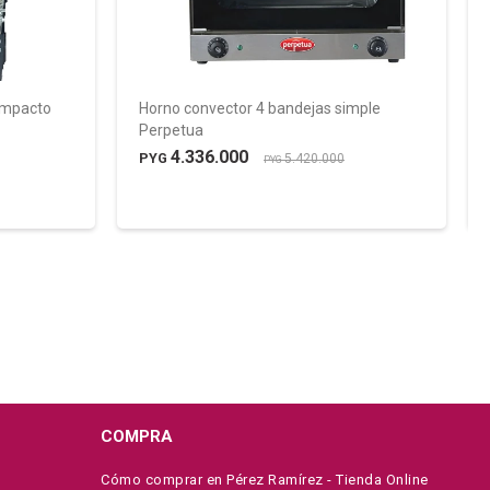
ompacto
Horno convector 4 bandejas simple
Perpetua
4.336.000
PYG
5.420.000
PYG
COMPRA
Cómo comprar en Pérez Ramírez - Tienda Online