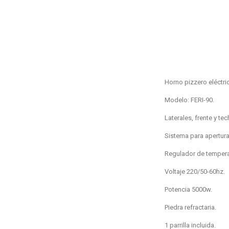
Horno pizzero eléctri
Modelo: FERI-90.
Laterales, frente y te
Sistema para apertura d
Regulador de tempera
Voltaje 220/50-60hz.
Potencia 5000w.
Piedra refractaria.
1 parrilla incluida.