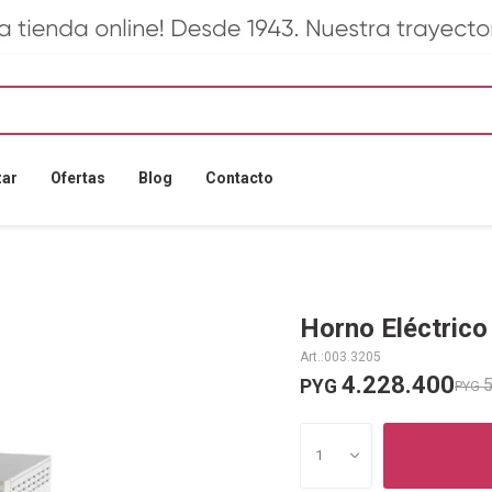
zar
Ofertas
Blog
Contacto
Horno Eléctrico
003.3205
4.228.400
5
PYG
PYG
1