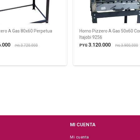
zero A Gas 80x60 Perpetua
Horno Pizzero A Gas 50x60 C
Itajobi 9256
6.000
3.120.000
PYG
3.720.000
3.900.000
PYG
PYG
MI CUENTA
Mi cuenta