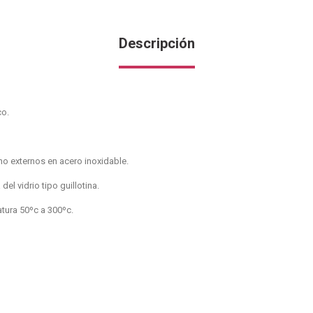
Descripción
co.
cho externos en acero inoxidable.
el vidrio tipo guillotina.
tura 50ºc a 300ºc.