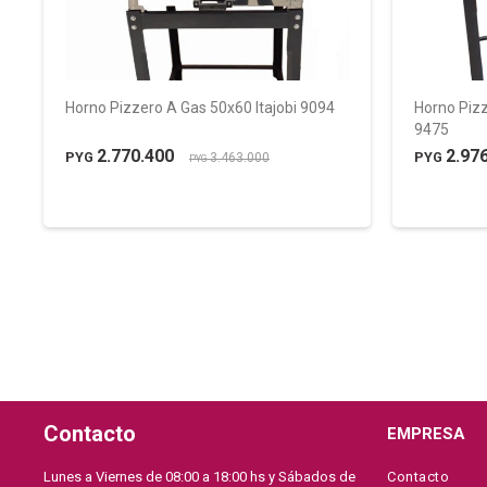
Horno Pizzero A Gas 50x60 Itajobi 9094
Horno Piz
9475
2.770.400
2.97
PYG
PYG
3.463.000
PYG
Contacto
EMPRESA
Lunes a Viernes de 08:00 a 18:00 hs y Sábados de
Contacto