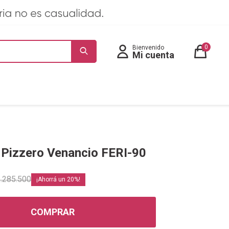
0
 Pizzero Venancio FERI-90
.285.500
20
COMPRAR