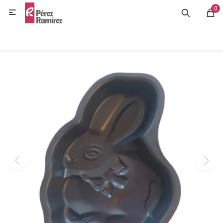
0
MI CUENTA

GASTRONOMÍA
HOGAR
BAZAR
OFERTAS
BLOG
CONTACTO