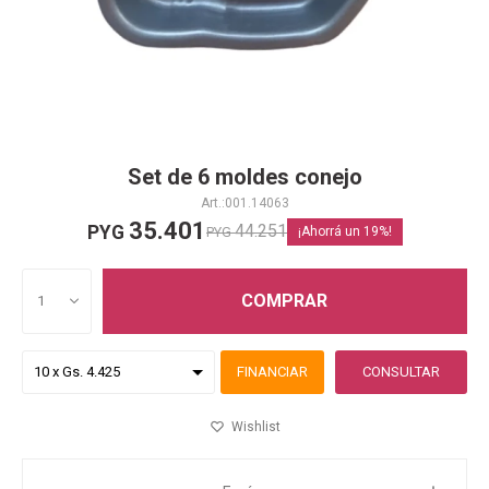
Set de 6 moldes conejo
001.14063
35.401
44.251
PYG
PYG
19
COMPRAR
1
FINANCIAR
CONSULTAR