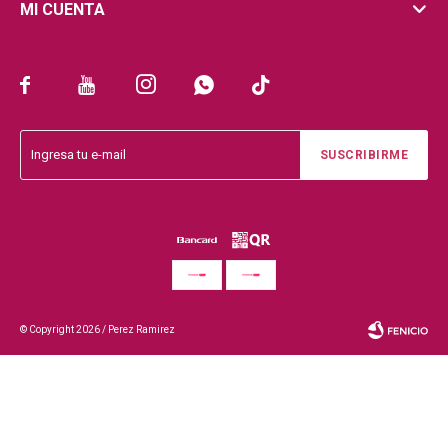
MI CUENTA





SUSCRIBIRME
© Copyright 2026 / Perez Ramirez