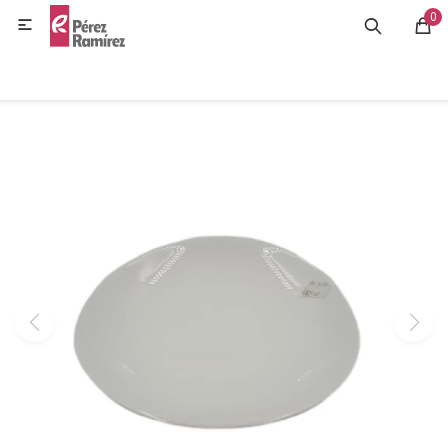
0
MI CUENTA

GASTRONOMÍA
HOGAR
BAZAR
OFERTAS
BLOG
CONTACTO