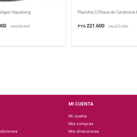
 Vapor Hausberg
Plancha C/Placa de Cerámica
000
221.600
PYG
215.000
277.000
PYG
PYG
MI CUENTA
Mi cuenta
Mis compras
ndiciones
Mis direcciones