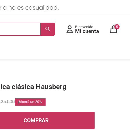
0
rica clásica Hausberg
325.000
20
COMPRAR