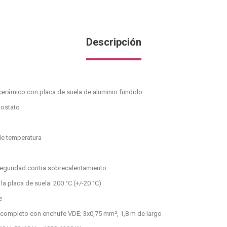
Descripción
cerámico con placa de suela de aluminio fundido
mostato
 de temperatura
seguridad contra sobrecalentamiento
la placa de suela: 200 °C (+/-20 °C)
e
 completo con enchufe VDE; 3x0,75 mm², 1,8 m de largo