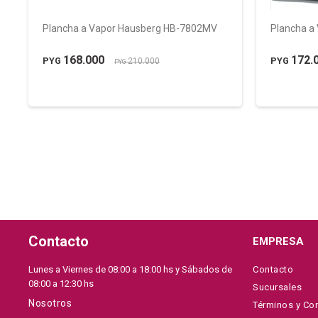
Plancha a Vapor Hausberg HB-7802MV
Plancha a
168.000
172.
PYG
PYG
210.000
PYG
Contacto
EMPRESA
Lunes a Viernes de 08:00 a 18:00 hs y Sábados de
Contacto
08:00 a 12:30 hs
Sucursales
Nosotros
Términos y Co