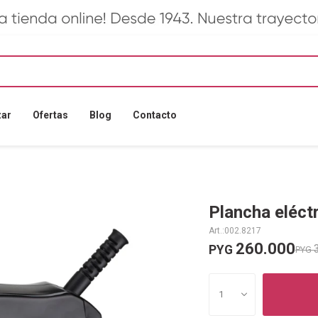
zar
Ofertas
Blog
Contacto
Plancha eléct
002.8217
260.000
PYG
PYG
1