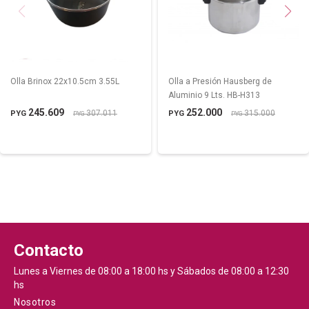
Olla Brinox 22x10.5cm 3.55L
Olla a Presión Hausberg de
Aluminio 9 Lts. HB-H313
245.609
252.000
307.011
315.000
PYG
PYG
PYG
PYG
Contacto
Lunes a Viernes de 08:00 a 18:00 hs y Sábados de 08:00 a 12:30
hs
Nosotros