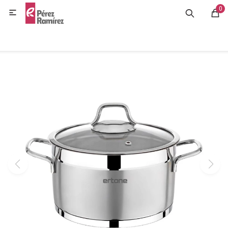
0
MI CUENTA

GASTRONOMÍA
HOGAR
BAZAR
OFERTAS
BLOG
CONTACTO