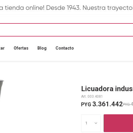
zar
Ofertas
Blog
Contacto
Licuadora indus
003.4081
3.361.442
4
PYG
PYG
1