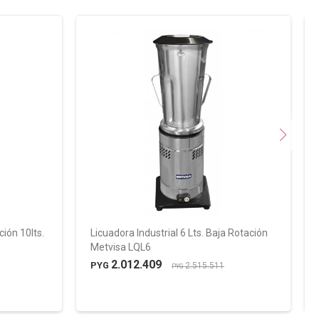
ión 10lts.
Licuadora Industrial 6 Lts. Baja Rotación
Metvisa LQL6
2.012.409
PYG
2.515.511
PYG