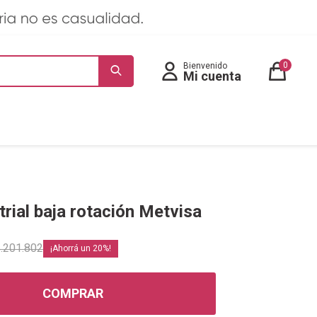
0
trial baja rotación Metvisa
.201.802
20
COMPRAR