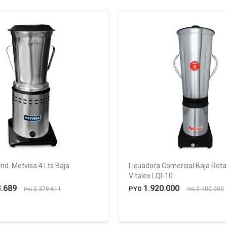
Ind. Metvisa 4 Lts Baja
Licuadora Comercial Baja Rotac
Vitalex LQI-10
3.689
1.920.000
PYG
2.379.611
2.400.000
PYG
PYG