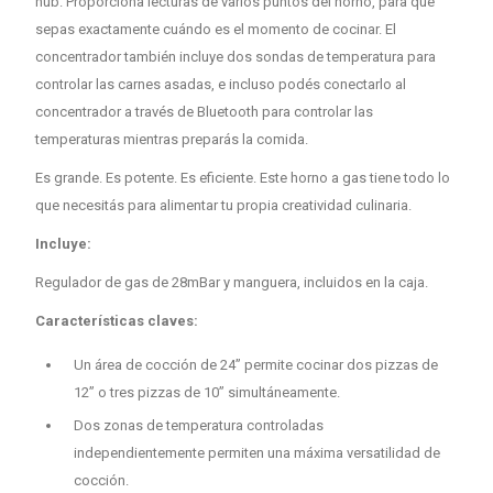
hub. Proporciona lecturas de varios puntos del horno, para que
sepas exactamente cuándo es el momento de cocinar. El
concentrador también incluye dos sondas de temperatura para
controlar las carnes asadas, e incluso podés conectarlo al
concentrador a través de Bluetooth para controlar las
temperaturas mientras preparás la comida.
Es grande. Es potente. Es eficiente. Este horno a gas tiene todo lo
que necesitás para alimentar tu propia creatividad culinaria.
Incluye:
Regulador de gas de 28mBar y manguera, incluidos en la caja.
Características claves:
Un área de cocción de 24” permite cocinar dos pizzas de
12” o tres pizzas de 10” simultáneamente.
Dos zonas de temperatura controladas
independientemente permiten una máxima versatilidad de
cocción.