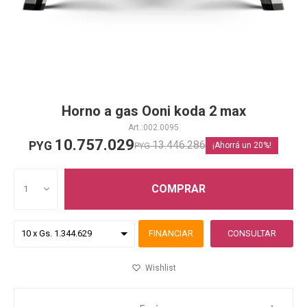
Horno a gas Ooni koda 2 max
002.0095
10.757.029
13.446.286
PYG
PYG
20
COMPRAR
1
FINANCIAR
CONSULTAR