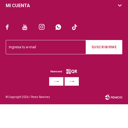
MI CUENTA





SUSCRIBIRME
© Copyright 2026 / Perez Ramirez