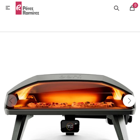
0
MI CUENTA

GASTRONOMÍA
HOGAR
BAZAR
OFERTAS
BLOG
CONTACTO