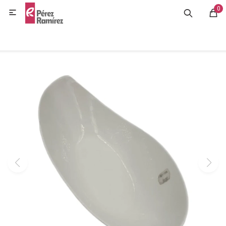
0
MI CUENTA

GASTRONOMÍA
HOGAR
BAZAR
OFERTAS
BLOG
CONTACTO