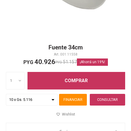
Fuente 34cm
001.11558
40.926
51.157
PYG
PYG
19
COMPRAR
1
FINANCIAR
CONSULTAR