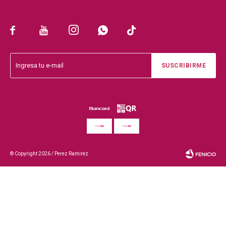





SUSCRIBIRME
© Copyright 2026 / Perez Ramirez
Fenicio