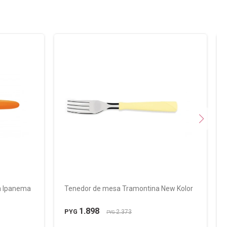
a Ipanema
Tenedor de mesa Tramontina New Kolor
1.898
PYG
2.373
PYG