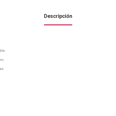
Descripción
ble.
no.
las.