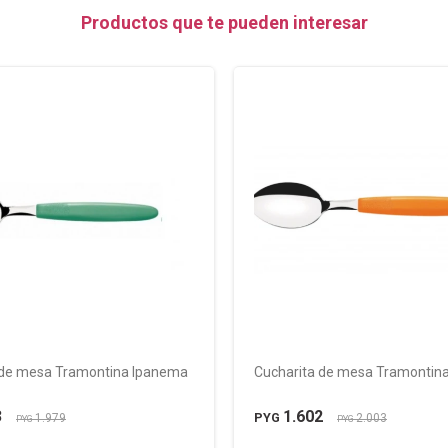
Productos que te pueden interesar
 de mesa Tramontina Ipanema
Cucharita de mesa Tramontin
3
1.602
PYG
1.979
2.003
PYG
PYG