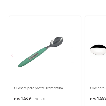
Cuchara para postre Tramontina
Cucharita
1.569
1.58
PYG
PYG
1.961
PYG