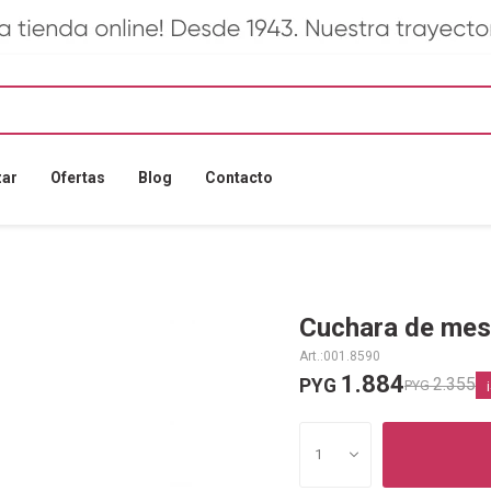
zar
Ofertas
Blog
Contacto
Cuchara de mes
001.8590
1.884
2.355
PYG
PYG
1