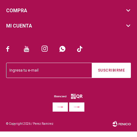
COMPRA
MI CUENTA





SUSCRIBIRME
© Copyright 2026 / Perez Ramirez