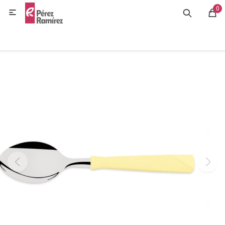
0
MI CUENTA

GASTRONOMÍA
HOGAR
BAZAR
OFERTAS
BLOG
CONTACTO