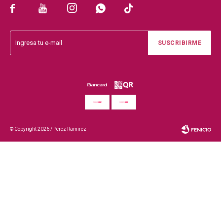





SUSCRIBIRME
© Copyright 2026 / Perez Ramirez
Fenicio