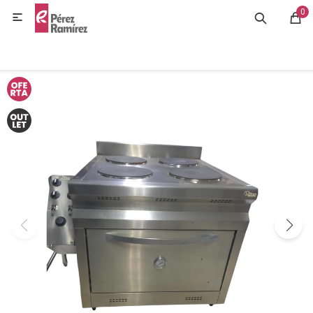
0
MI CUENTA

GASTRONOMÍA
HOGAR
BAZAR
OFERTAS
BLOG
CONTACTO