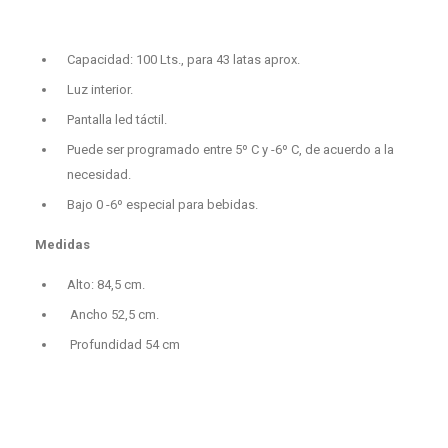
⁠Capacidad: 100 Lts., para 43 latas aprox.
⁠Luz interior.
⁠Pantalla led táctil.
Puede ser programado entre 5º C y -6º C, de acuerdo a la
necesidad.
Bajo 0 -6º especial para bebidas.
Medidas
⁠Alto: 84,5 cm.
⁠Ancho 52,5 cm.
⁠Profundidad 54 cm