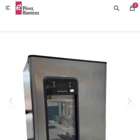
0
MI CUENTA

GASTRONOMÍA
HOGAR
BAZAR
OFERTAS
BLOG
CONTACTO