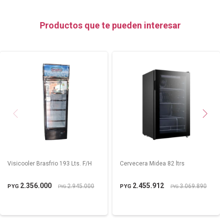
Productos que te pueden interesar
Visicooler Brasfrio 193 Lts. F/H
Cervecera Midea 82 ltrs
2.356.000
2.455.912
2.945.000
3.069.890
PYG
PYG
PYG
PYG