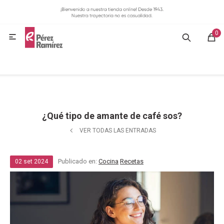
MI CUENTA
0
GASTRONOMÍA

HOGAR
BAZAR
¿Qué tipo de amante de café sos?
OFERTAS
VER TODAS LAS ENTRADAS
BLOG
Publicado en:
Cocina
Recetas
02
set
2024
CONTACTO