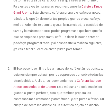
de tomar su taza de café, podría ser que seas El Tempranero.
Para estas aves tempraneras, recomendamos la
Cafetera Krups
Grind Aroma
. Esta eficiente cafetera prepara el café por goteo,
dándote la opción de moler tus propios granos o usar café ya
molido. Además, te permite ajustar la intensidad, la cantidad de
tazas y lo más importante: podés programar a qué hora querés
que se empiece a preparar tu café. Es decir, la noche anterior
podés ya programar todo, y al despertarte la mañana siguiente,
¡ya vas a tener tu café calentito y listo para tomar!
El Espresso-lover: Entre los amantes del café están los puristas,
quienes siempre optarán por los espressos por sobre todas las
otras bebidas. A ellos, les recomendamos la
Cafetera Expreso
Ariete con Moledor de Granos.
Esta máquina no solo muele los
granos al punto perfecto, sino que también prepara los
espressos más cremosos y aromáticos. ¿Otro punto a favor? Su
cuerpo de acero inoxidable es un auténtico objeto de diseño