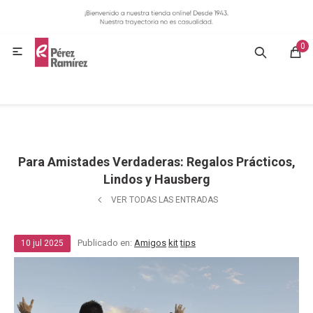
MI CUENTA
0
GASTRONOMÍA

HOGAR
BAZAR
Para Amistades Verdaderas: Regalos Prácticos,
OFERTAS
Lindos y Hausberg
VER TODAS LAS ENTRADAS
BLOG
Publicado en:
Amigos
kit
tips
10
jul
2025
CONTACTO