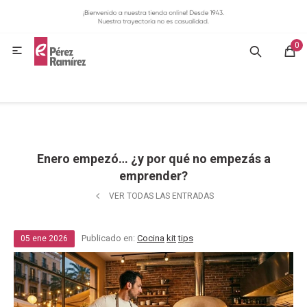
MI CUENTA
0
GASTRONOMÍA

HOGAR
BAZAR
Enero empezó… ¿y por qué no empezás a
OFERTAS
emprender?
VER TODAS LAS ENTRADAS
BLOG
Publicado en:
Cocina
kit
tips
05
ene
2026
CONTACTO