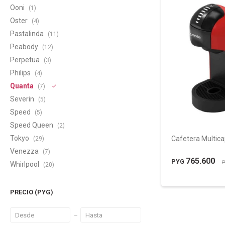
Ooni
(1)
Oster
(4)
Pastalinda
(11)
Peabody
(12)
Perpetua
(3)
Philips
(4)
Quanta
(7)
Severin
(5)
Speed
(5)
Speed Queen
(2)
Tokyo
Cafetera Multic
(29)
Venezza
(7)
765.600
PYG
P
Whirlpool
(20)
PRECIO
(PYG)