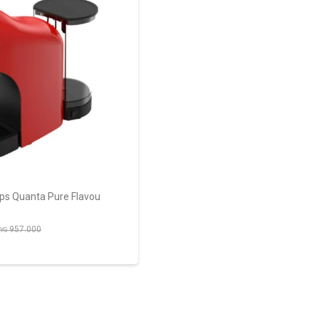
aps Quanta Pure Flavou
957.000
YG