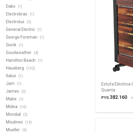
Dako
(1)
Electrobras
(1)
Electrolux
(3)
General Electric
(7)
George Foreman
(1)
Giorik
(1)
Goodweather
(4)
Hamilton Beach
(1)
Hausberg
(102)
Italux
(1)
Jam
(1)
Estufa Eléctric
Quanta
James
(3)
382.160
PYG
P
Mabe
(1)
Midea
(10)
Mondial
(2)
Moulinex
(10)
Mueller
(9)