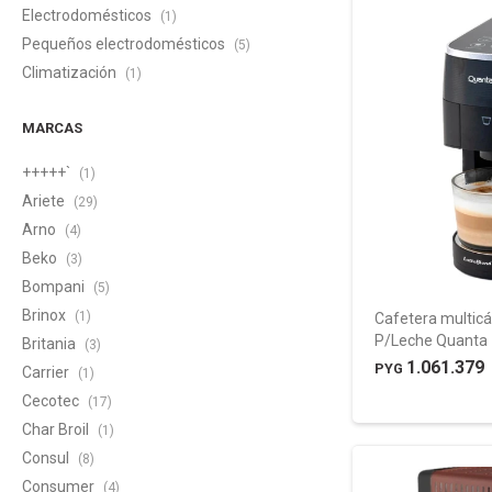
Electrodomésticos
(1)
Pequeños electrodomésticos
(5)
Climatización
(1)
MARCAS
+++++`
(1)
Ariete
(29)
Arno
(4)
Beko
(3)
Bompani
(5)
Brinox
(1)
Cafetera multic
P/Leche Quanta
Britania
(3)
1.061.379
PYG
Carrier
(1)
Cecotec
(17)
Char Broil
(1)
Consul
(8)
Consumer
(4)