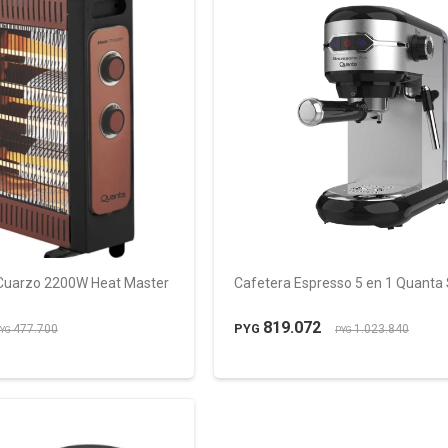
a Cuarzo 2200W Heat Master
Cafetera Espresso 5 en 1 Quanta 
819.072
PYG
477.700
1.023.840
YG
PYG