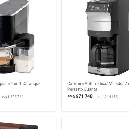
ápsula 4 en 1 C/Tanque
Cafetera Automatica/ Moledor 2 
Perfetto Quanta
971.748
PYG
1.326.724
1.214.685
PYG
PYG