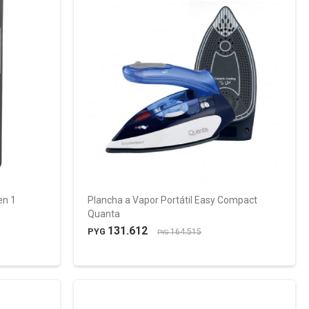
en 1
Plancha a Vapor Portátil Easy Compact
Quanta
131.612
PYG
164.515
PYG