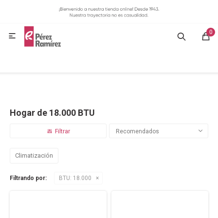
MI CUENTA
0
GASTRONOMÍA

HOGAR
BAZAR
Hogar de 18.000 BTU
OFERTAS
Recomendados
BLOG
Climatización
Filtrando por:
BTU:
18.000
CONTACTO