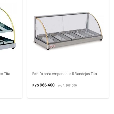
s Tita
Estufa para empanadas 5 Bandejas Tita
966.400
PYG
1.208.000
PYG