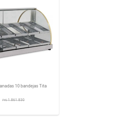
anadas 10 bandejas Tita
1.861.830
PYG