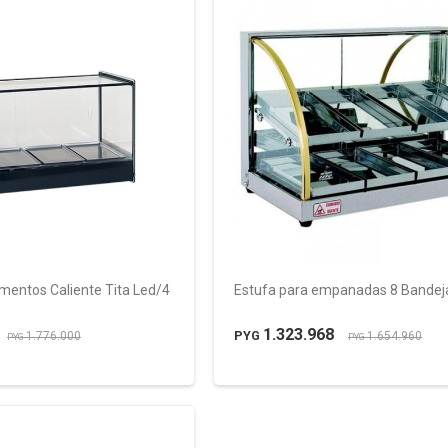
imentos Caliente Tita Led/4
Estufa para empanadas 8 Bandeja
1.323.968
PYG
1.776.000
1.654.960
PYG
PYG