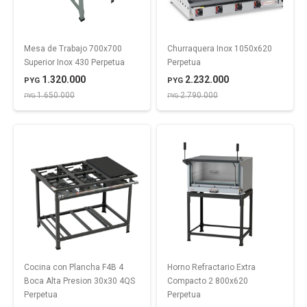
Mesa de Trabajo 700x700
Churraquera Inox 1050x620
Superior Inox 430 Perpetua
Perpetua
1.320.000
2.232.000
PYG
PYG
1.650.000
2.790.000
PYG
PYG
Cocina con Plancha F4B 4
Horno Refractario Extra
Boca Alta Presion 30x30 4QS
Compacto 2 800x620
Perpetua
Perpetua