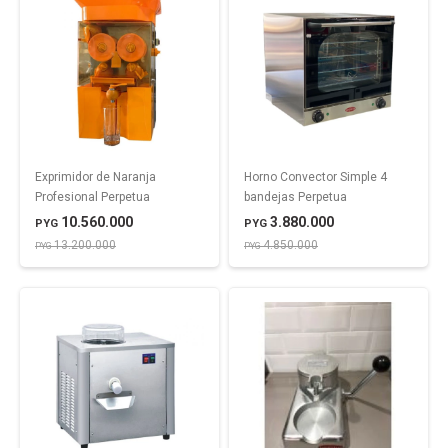
Exprimidor de Naranja
Horno Convector Simple 4
Profesional Perpetua
bandejas Perpetua
10.560.000
3.880.000
PYG
PYG
13.200.000
4.850.000
PYG
PYG