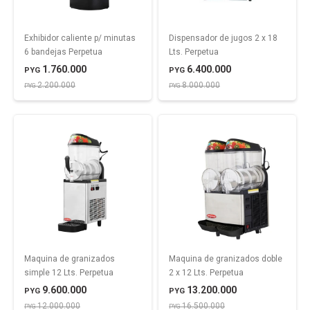
Exhibidor caliente p/ minutas
Dispensador de jugos 2 x 18
6 bandejas Perpetua
Lts. Perpetua
1.760.000
6.400.000
PYG
PYG
2.200.000
8.000.000
PYG
PYG
Maquina de granizados
Maquina de granizados doble
simple 12 Lts. Perpetua
2 x 12 Lts. Perpetua
9.600.000
13.200.000
PYG
PYG
12.000.000
16.500.000
PYG
PYG