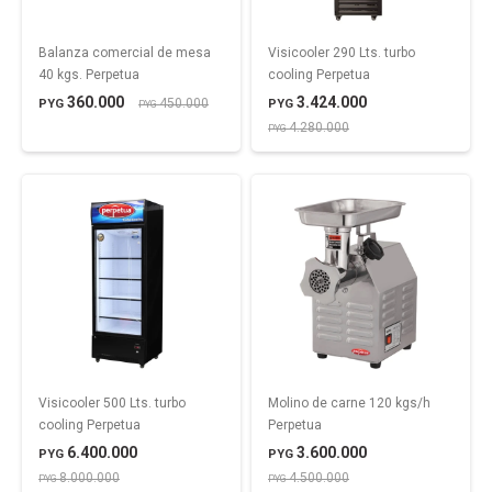
Balanza comercial de mesa
Visicooler 290 Lts. turbo
40 kgs. Perpetua
cooling Perpetua
360.000
3.424.000
450.000
PYG
PYG
PYG
4.280.000
PYG
Visicooler 500 Lts. turbo
Molino de carne 120 kgs/h
cooling Perpetua
Perpetua
6.400.000
3.600.000
PYG
PYG
8.000.000
4.500.000
PYG
PYG