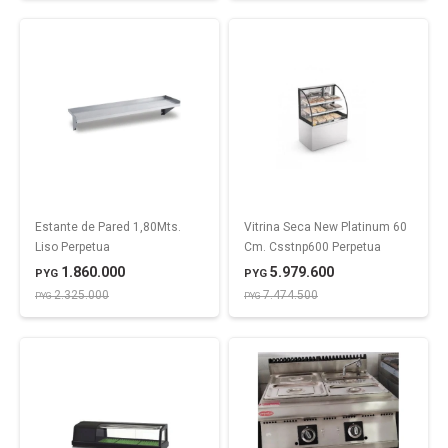
Estante de Pared 1,80Mts.
Vitrina Seca New Platinum 60
Liso Perpetua
Cm. Csstnp600 Perpetua
1.860.000
5.979.600
PYG
PYG
2.325.000
7.474.500
PYG
PYG