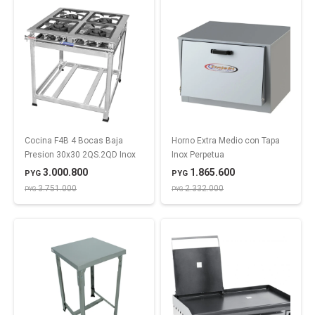
Cocina F4B 4 Bocas Baja
Horno Extra Medio con Tapa
Presion 30x30 2QS.2QD Inox
Inox Perpetua
3.000.800
1.865.600
PYG
PYG
3.751.000
2.332.000
PYG
PYG