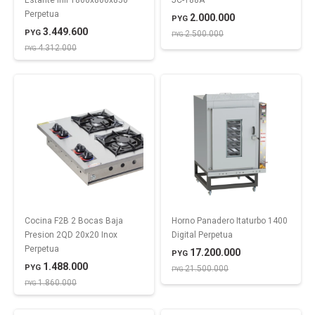
Estante Infl 1800x800x850
JC-188A
Perpetua
2.000.000
PYG
3.449.600
PYG
2.500.000
PYG
4.312.000
PYG
Cocina F2B 2 Bocas Baja
Horno Panadero Itaturbo 1400
Presion 2QD 20x20 Inox
Digital Perpetua
Perpetua
17.200.000
PYG
1.488.000
PYG
21.500.000
PYG
1.860.000
PYG