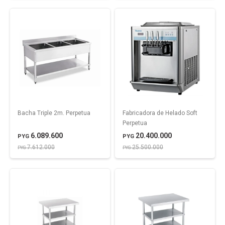
Bacha Triple 2m. Perpetua
Fabricadora de Helado Soft
Perpetua
6.089.600
20.400.000
PYG
PYG
7.612.000
25.500.000
PYG
PYG