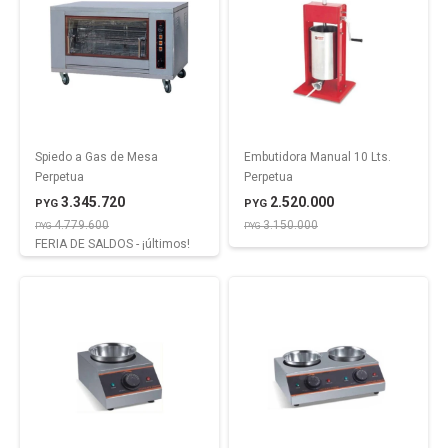
Spiedo a Gas de Mesa
Embutidora Manual 10 Lts.
Perpetua
Perpetua
3.345.720
2.520.000
PYG
PYG
4.779.600
3.150.000
PYG
PYG
FERIA DE SALDOS - ¡últimos!