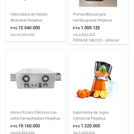
Fabricadora de Helado
Prensa Manual para
Artesanal Perpetua
Hamburguesa Perpetua
13.040.000
1.000.125
PYG
PYG
16.300.000
2.000.250
PYG
PYG
FERIA DE SALDOS - ¡últimos!
Horno Pizzero Eléctrico con
Exprimidora de Jugos
cinta transportadora Perpetua
Comercial Perpetua
19.160.000
1.320.000
PYG
PYG
23.950.000
1.650.000
PYG
PYG