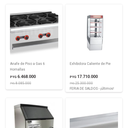
Anafe de Piso a Gas 6
Exhibidora Caliente de Pie
Hornallas
6.468.000
17.710.000
PYG
PYG
8.085.000
25.300.000
PYG
PYG
FERIA DE SALDOS - ¡últimos!