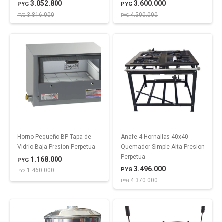
3.052.800
3.600.000
PYG
PYG
3.816.000
4.500.000
PYG
PYG
Horno Pequeño BP Tapa de
Anafe 4 Hornallas 40x40
Vidrio Baja Presion Perpetua
Quemador Simple Alta Presion
Perpetua
1.168.000
PYG
3.496.000
PYG
1.460.000
PYG
4.370.000
PYG