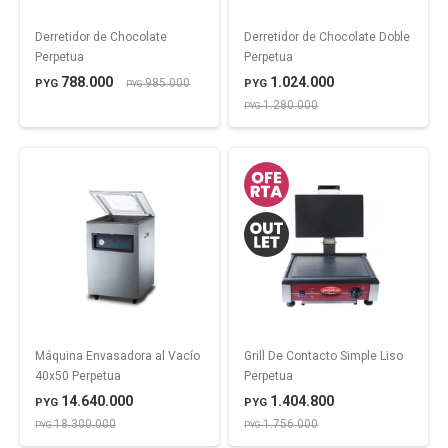
Derretidor de Chocolate
Derretidor de Chocolate Doble
Perpetua
Perpetua
788.000
1.024.000
985.000
PYG
PYG
PYG
1.280.000
PYG
Máquina Envasadora al Vacío
Grill De Contacto Simple Liso
40x50 Perpetua
Perpetua
14.640.000
1.404.800
PYG
PYG
18.300.000
1.756.000
PYG
PYG