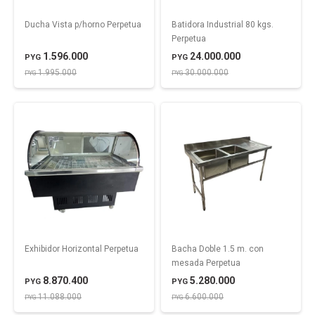
Ducha Vista p/horno Perpetua
Batidora Industrial 80 kgs.
Perpetua
1.596.000
24.000.000
PYG
PYG
1.995.000
30.000.000
PYG
PYG
Exhibidor Horizontal Perpetua
Bacha Doble 1.5 m. con
mesada Perpetua
8.870.400
5.280.000
PYG
PYG
11.088.000
6.600.000
PYG
PYG