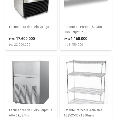
Fabricadora de Hielo 95 kgs
Estante de Pared 1,50 Mts.
Liso Perpetua
17.600.000
1.160.000
PYG
PYG
22.000.000
1.450.000
PYG
PYG
Fabricadora de Hielo Perpetua
Estante Perpetua 4 Niveles
60-70 k /24hs
1825X530X1800mm.