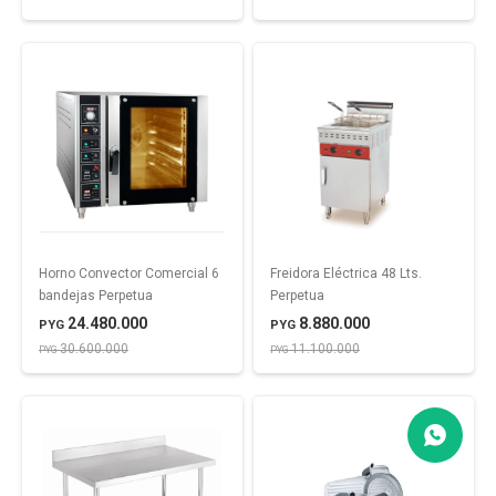
Horno Convector Comercial 6
Freidora Eléctrica 48 Lts.
bandejas Perpetua
Perpetua
24.480.000
8.880.000
PYG
PYG
30.600.000
11.100.000
PYG
PYG