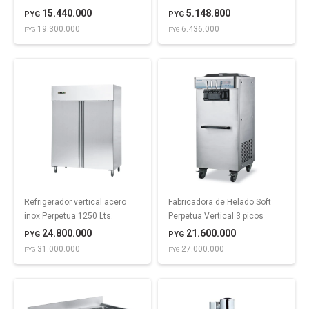
15.440.000
5.148.800
PYG
PYG
19.300.000
6.436.000
PYG
PYG
Refrigerador vertical acero
Fabricadora de Helado Soft
inox Perpetua 1250 Lts.
Perpetua Vertical 3 picos
24.800.000
21.600.000
PYG
PYG
31.000.000
27.000.000
PYG
PYG