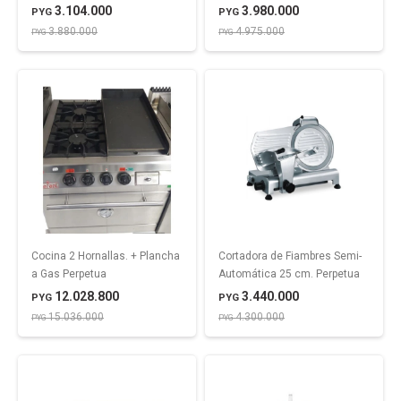
3.104.000
3.980.000
PYG
PYG
3.880.000
4.975.000
PYG
PYG
Cocina 2 Hornallas. + Plancha
Cortadora de Fiambres Semi-
a Gas Perpetua
Automática 25 cm. Perpetua
12.028.800
3.440.000
PYG
PYG
15.036.000
4.300.000
PYG
PYG