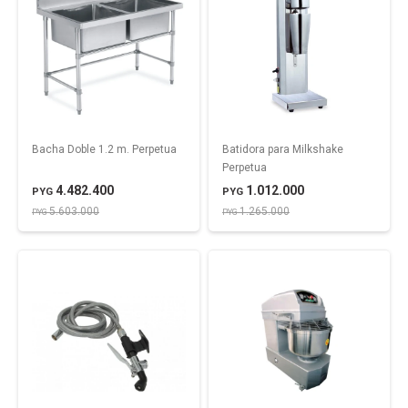
Bacha Doble 1.2 m. Perpetua
Batidora para Milkshake
Perpetua
4.482.400
1.012.000
PYG
PYG
5.603.000
1.265.000
PYG
PYG