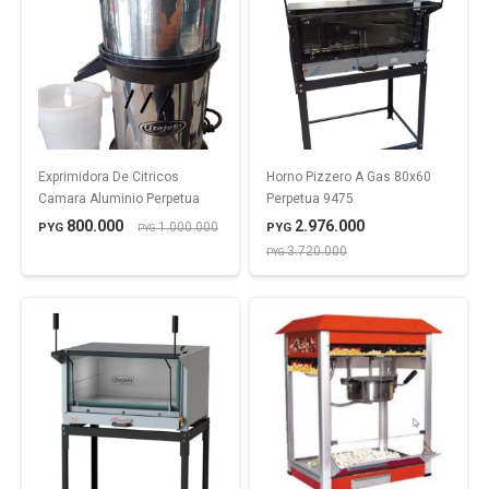
Exprimidora De Citricos
Horno Pizzero A Gas 80x60
Camara Aluminio Perpetua
Perpetua 9475
800.000
2.976.000
1.000.000
PYG
PYG
PYG
3.720.000
PYG