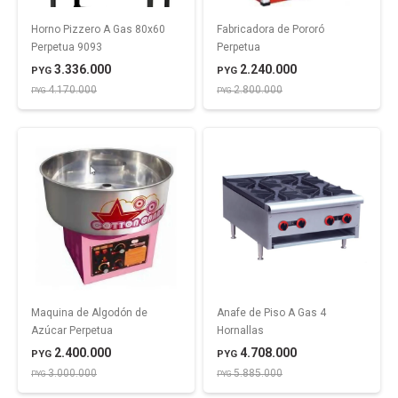
Horno Pizzero A Gas 80x60
Fabricadora de Pororó
Perpetua 9093
Perpetua
3.336.000
2.240.000
PYG
PYG
4.170.000
2.800.000
PYG
PYG
Maquina de Algodón de
Anafe de Piso A Gas 4
Azúcar Perpetua
Hornallas
2.400.000
4.708.000
PYG
PYG
3.000.000
5.885.000
PYG
PYG