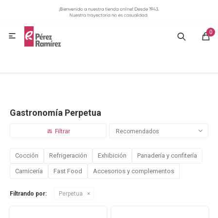
MI CUENTA
0
GASTRONOMÍA

HOGAR
BAZAR
Gastronomía Perpetua
OFERTAS
Recomendados
BLOG
Cocción
Refrigeración
Exhibición
Panadería y confitería
Carnicería
Fast Food
Accesorios y complementos
CONTACTO
Filtrando por:
Perpetua