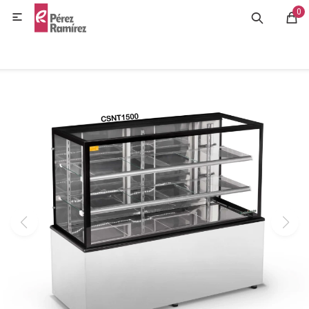
0
MI CUENTA

GASTRONOMÍA
HOGAR
BAZAR
OFERTAS
BLOG
CONTACTO