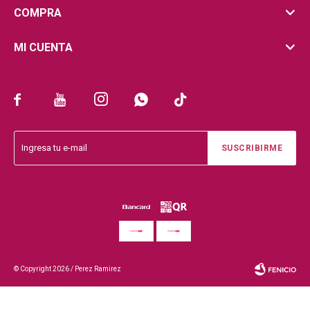
COMPRA
MI CUENTA





SUSCRIBIRME
© Copyright 2026 / Perez Ramirez