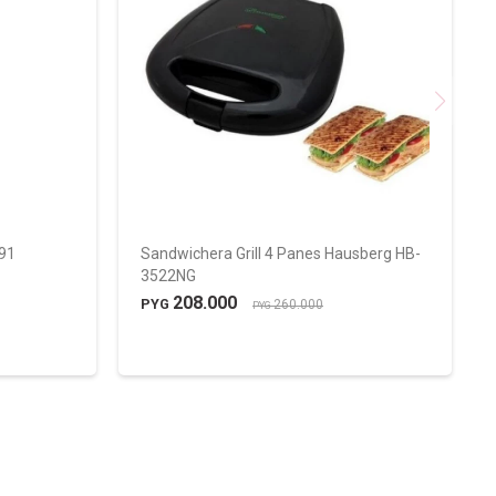
91
Sandwichera Grill 4 Panes Hausberg HB-
3522NG
208.000
PYG
260.000
PYG