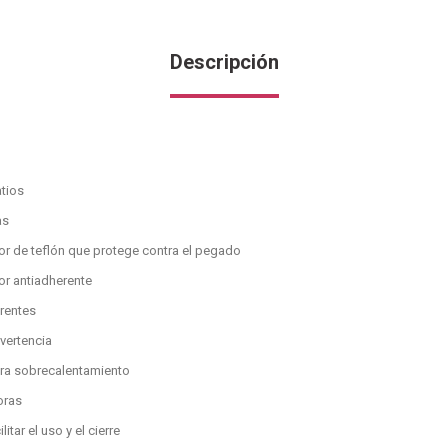
Descripción
atios
as
rior de teflón que protege contra el pegado
ior antiadherente
rentes
vertencia
tra sobrecalentamiento
oras
itar el uso y el cierre