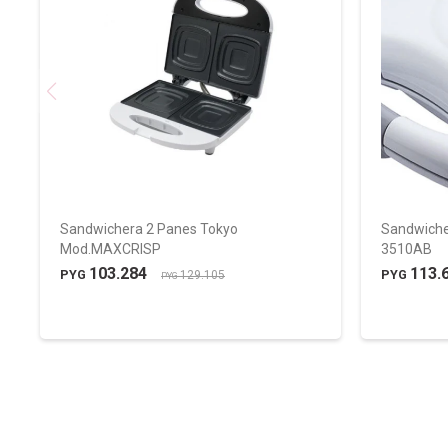
Sandwichera 2 Panes Tokyo
Sandwicher
Mod.MAXCRISP
3510AB
103.284
113.
PYG
PYG
129.105
PYG