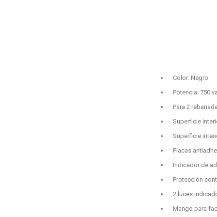
Color: Negro
Potencia: 750 v
Para 2 rebanad
Superficie inte
Superficie inter
Placas antiadhe
Indicador de ad
Protección con
2 luces indicad
Mango para facil