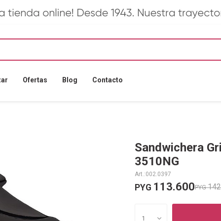
zar
Ofertas
Blog
Contacto
Sandwichera Gr
3510NG
002.0397
113.600
142
PYG
PYG
1