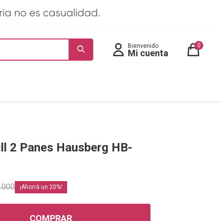
0
ill 2 Panes Hausberg HB-
.000
20
COMPRAR