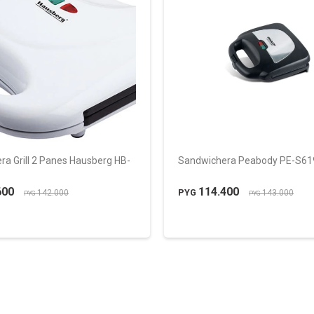
a Grill 2 Panes Hausberg HB-
Sandwichera Peabody PE-S61
600
114.400
PYG
142.000
143.000
PYG
PYG