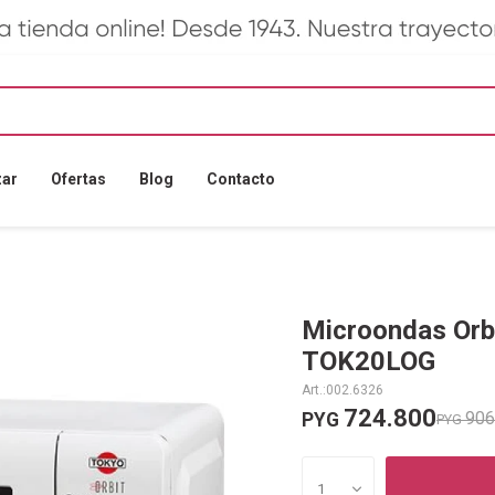
zar
Ofertas
Blog
Contacto
Microondas Orbit
TOK20LOG
002.6326
724.800
906
PYG
PYG
1