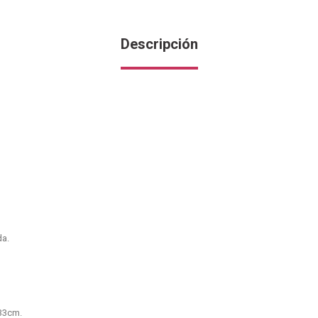
Descripción
.
da.
x33cm.