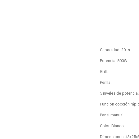
Capacidad: 20lts.
Potencia: 800W.
Grill.
Perilla.
5 niveles de potencia
Función cocción rápi
Panel manual.
Color: Blanco.
Dimensiones: 43x25