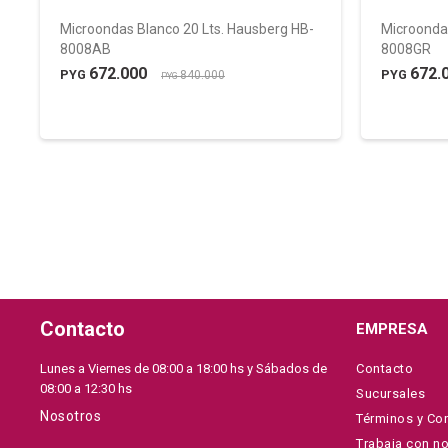
Microondas Blanco 20 Lts. Hausberg HB-
Microondas
8008AB
8008GR
672.000
672.
PYG
PYG
840.000
PYG
Contacto
EMPRESA
Lunes a Viernes de 08:00 a 18:00 hs y Sábados de
Contacto
08:00 a 12:30 hs
Sucursales
Nosotros
Términos y Co
Trabaja con n