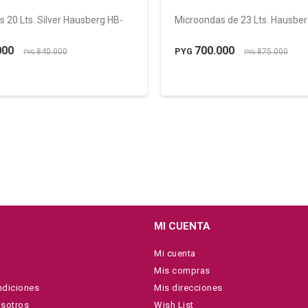
 20 Lts. Silver Hausberg HB-
Microondas de 23 Lts. Hausbe
000
700.000
PYG
840.000
875.000
PYG
PYG
MI CUENTA
Mi cuenta
Mis compras
ndiciones
Mis direcciones
osotros
Wish List