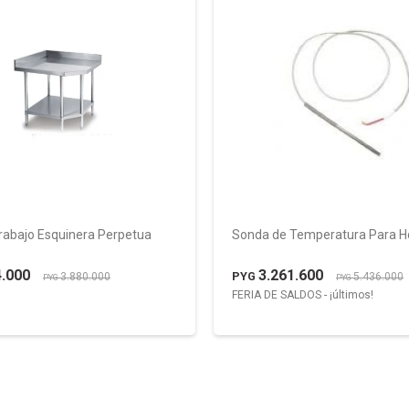
rabajo Esquinera Perpetua
Sonda de Temperatura Para Ho
4.000
3.261.600
PYG
3.880.000
5.436.000
PYG
PYG
FERIA DE SALDOS - ¡últimos!