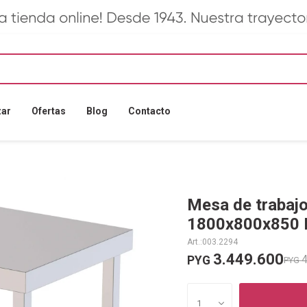
zar
Ofertas
Blog
Contacto
Mesa de trabajo 
1800x800x850 
003.2294
3.449.600
4
PYG
PYG
1