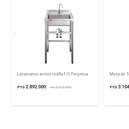
Lavamanos accion rodilla F/C Perpetua
Mesa de T
2.892.000
3.10
PYG
PYG
3.615.000
PYG