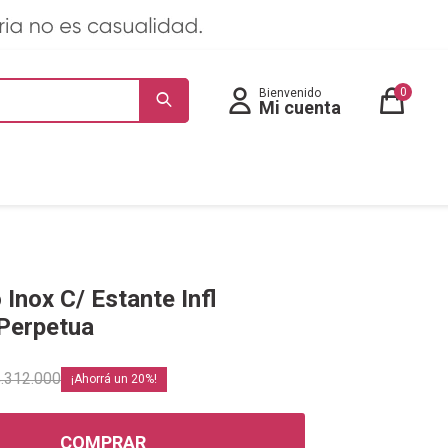
0
Inox C/ Estante Infl
Perpetua
.312.000
20
COMPRAR