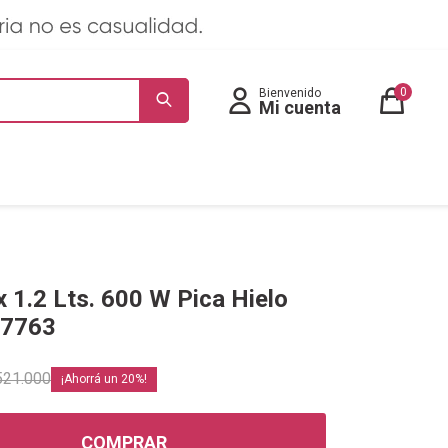
0
x 1.2 Lts. 600 W Pica Hielo
-7763
521.000
20
COMPRAR