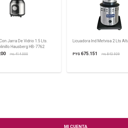
Con Jarra De Vidrio 1.5 Lts.
Licuadora Ind Metvisa 2 Lts Al
linillo Hausberg HB-7762
200
675.151
PYG
414.000
843.939
PYG
PYG
MI CUENTA