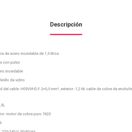
Descripción
ra de acero inoxidable de 1,5 litros
s con pulso
ero inoxidable
nillo de vidrio
 del cable: H05VVH2-F 2×0,5 mm², exterior -1,2 M; cable de cobre de enchuf
,5L
tor: motor de cobre puro 7620
é
, 220-240 V, 50/60 Hz