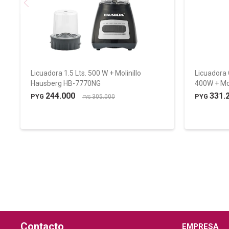
Licuadora 1.5 Lts. 500 W + Molinillo
Licuadora 
Hausberg HB-7770NG
400W + Mo
244.000
331.
PYG
PYG
305.000
PYG
Contacto
EMPRESA