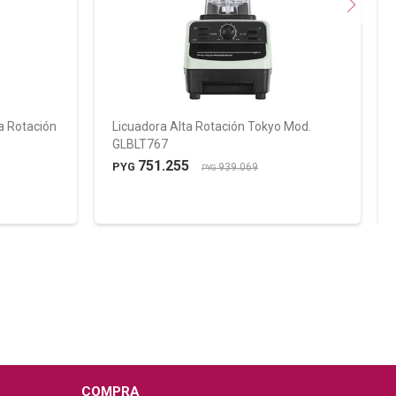
ta Rotación
Licuadora Alta Rotación Tokyo Mod.
GLBLT767
751.255
PYG
939.069
PYG
COMPRA