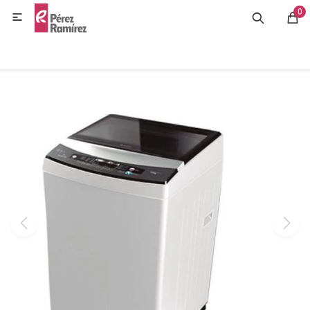
0
MI CUENTA

GASTRONOMÍA
HOGAR
BAZAR
OFERTAS
BLOG
CONTACTO