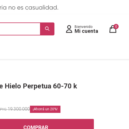
0
e Hielo Perpetua 60-70 k
19.300.000
PYG
20
COMPRAR