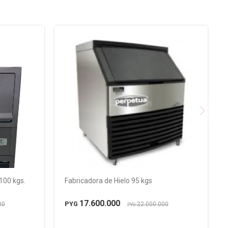
100 kgs.
Fabricadora de Hielo 95 kgs
17.600.000
PYG
00
22.000.000
PYG