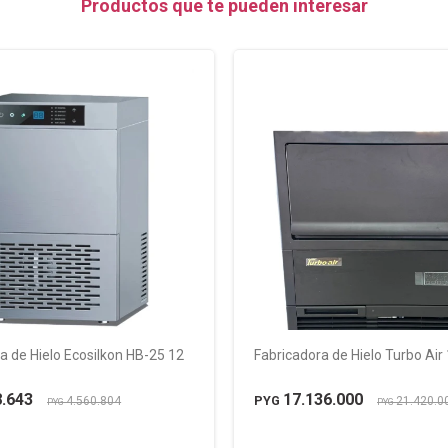
Productos que te pueden interesar
a de Hielo Ecosilkon HB-25 12
Fabricadora de Hielo Turbo Air 
8.643
17.136.000
PYG
4.560.804
21.420.0
PYG
PYG