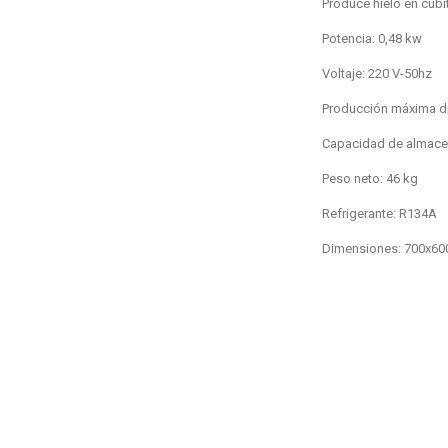
Produce hielo en cub
Potencia: 0,48 kw
Voltaje: 220 V-50hz
Producción máxima dia
Capacidad de almace
Peso neto: 46 kg
Refrigerante: R134A
Dimensiones: 700x6