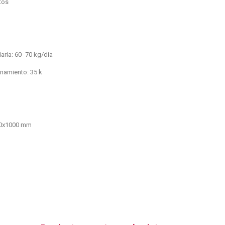
itos
ria: 60- 70 kg/dia
namiento: 35 k
00x1000 mm