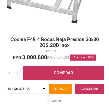
Cocina F4B 4 Bocas Baja Presion 30x30
2QS.2QD Inox
003.0118
3.000.800
3.751.000
PYG
PYG
20
COMPRAR
1
FINANCIAR
CONSULTAR