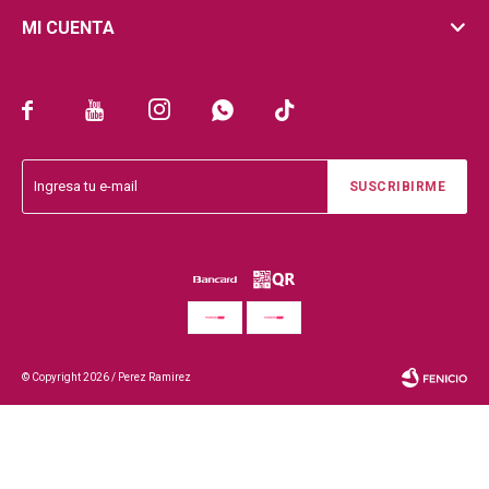
MI CUENTA





SUSCRIBIRME
© Copyright 2026 / Perez Ramirez