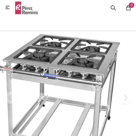
0
MI CUENTA

GASTRONOMÍA
HOGAR
BAZAR
OFERTAS
BLOG
CONTACTO