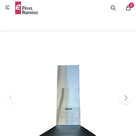
0
MI CUENTA

GASTRONOMÍA
HOGAR
BAZAR
OFERTAS
BLOG
CONTACTO