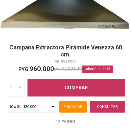
Campana Extractora Pirámide Venezza 60
cm.
002.0031
960.000
1.200.000
PYG
PYG
20
COMPRAR
1
FINANCIAR
CONSULTAR