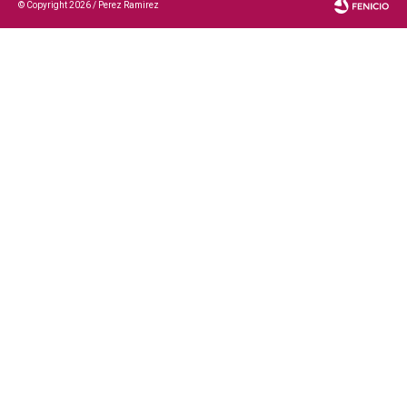
© Copyright 2026 / Perez Ramirez
Fenicio
eCommerce