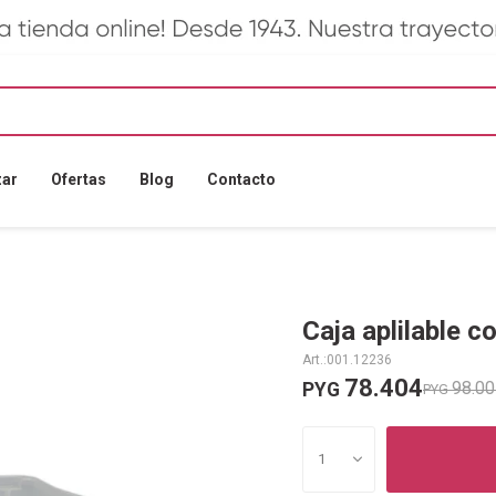
zar
Ofertas
Blog
Contacto
Caja aplilable c
001.12236
78.404
98.0
PYG
PYG
1