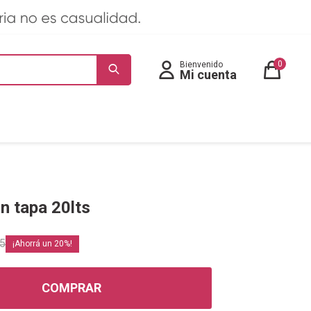
0
on tapa 20lts
05
20
COMPRAR