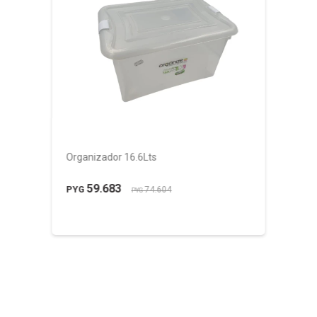
Organizador 16.6Lts
59.683
PYG
74.604
PYG