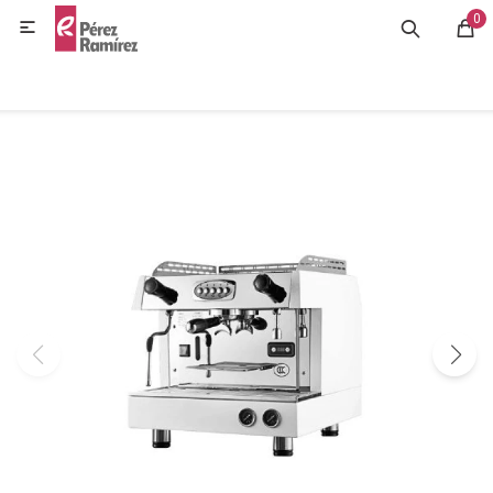
0
MI CUENTA

GASTRONOMÍA
HOGAR
BAZAR
OFERTAS
BLOG
CONTACTO