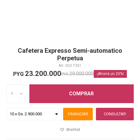
Cafetera Expresso Semi-automatico
Perpetua
003.7381
23.200.000
29.000.000
PYG
PYG
20
COMPRAR
1
FINANCIAR
CONSULTAR