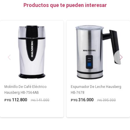
Productos que te pueden interesar
Molinillo De Café Eléctrico
Espumador De Leche Hausberg
Hausberg HB-7564AB
HB-7678
112.800
316.000
141.000
395.000
PYG
PYG
PYG
PYG