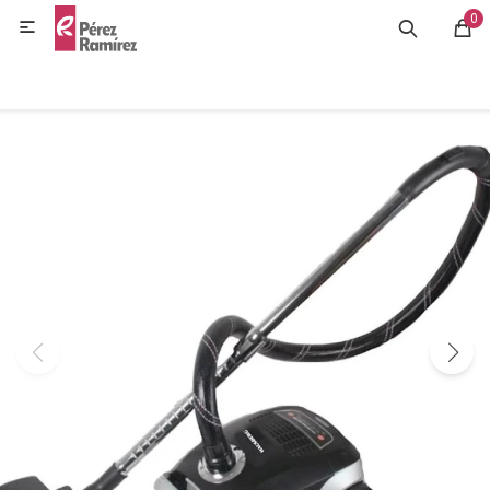
0
MI CUENTA

GASTRONOMÍA
HOGAR
BAZAR
OFERTAS
BLOG
CONTACTO