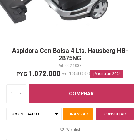
Aspidora Con Bolsa 4 Lts. Hausberg HB-
2875NG
002.1033
1.072.000
1.340.000
PYG
PYG
20
COMPRAR
1
FINANCIAR
CONSULTAR