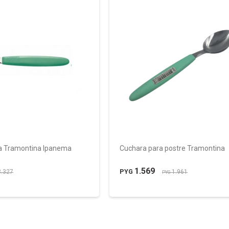
a Tramontina Ipanema
Cuchara para postre Tramontina
1.569
PYG
3.327
1.961
PYG