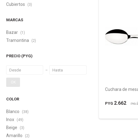
Cubiertos
(3)
MARCAS
Bazar
(1)
Tramontina
(2)
PRECIO
(PYG)
OK
Cuchara de mes
COLOR
2.662
PYG
PYG
Blanco
(38)
Inox
(49)
Beige
(3)
Amarillo
(2)