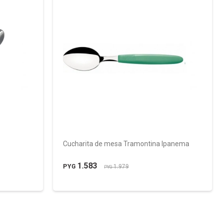
Cucharita de mesa Tramontina Ipanema
1.583
PYG
1.979
PYG