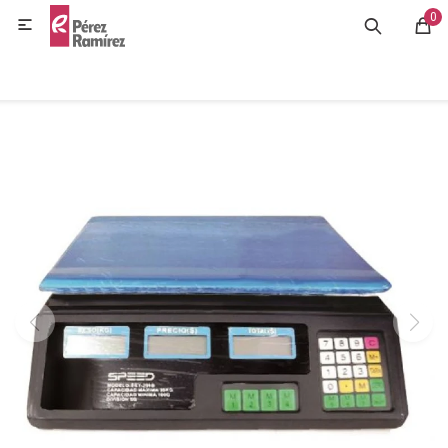
0
MI CUENTA

GASTRONOMÍA
HOGAR
BAZAR
OFERTAS
BLOG
CONTACTO