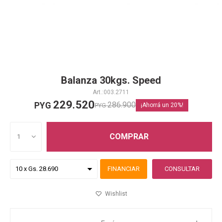
Balanza 30kgs. Speed
003.2711
229.520
286.900
PYG
PYG
20
COMPRAR
1
FINANCIAR
CONSULTAR